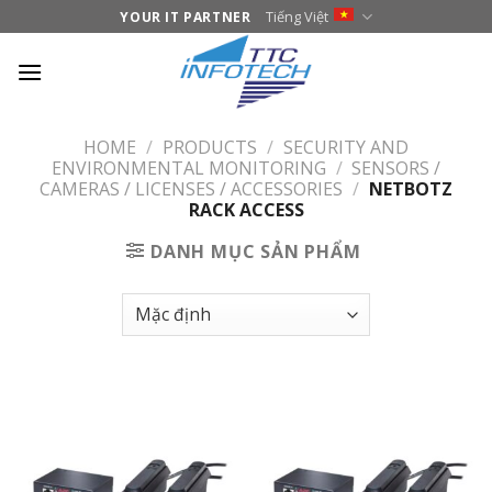
Skip
Tiếng Việt
YOUR IT PARTNER
to
content
HOME
/
PRODUCTS
/
SECURITY AND
ENVIRONMENTAL MONITORING
/
SENSORS /
CAMERAS / LICENSES / ACCESSORIES
/
NETBOTZ
RACK ACCESS
DANH MỤC SẢN PHẨM