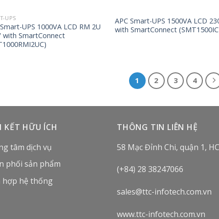
T-UPS
APC Smart-UPS 1500VA LCD 23
 Smart-UPS 1000VA LCD RM 2U
with SmartConnect (SMT1500IC
 with SmartConnect
T1000RMI2UC)
1
2
3
4
N KẾT HỮU ÍCH
THÔNG TIN LIÊN HỆ
ng tâm dịch vụ
58 Mạc Đỉnh Chi, quận 1, H
n phối sản phẩm
(+84) 28 38247066
h hợp hệ thống
sales@ttc-infotech.com.vn
www.ttc-infotech.com.vn