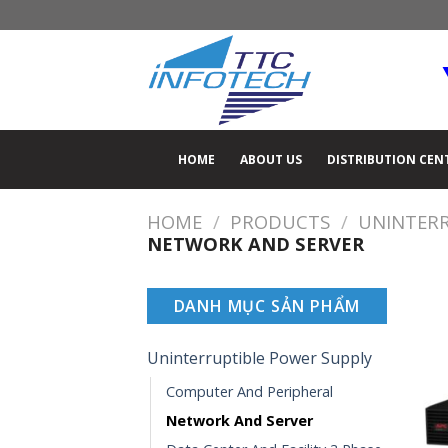
Skip
to
content
HOME
ABOUT US
DISTRIBUTION CEN
HOME
/
PRODUCTS
/
UNINTERR
NETWORK AND SERVER
DANH MỤC SẢN PHẨM
Uninterruptible Power Supply
Computer And Peripheral
Network And Server