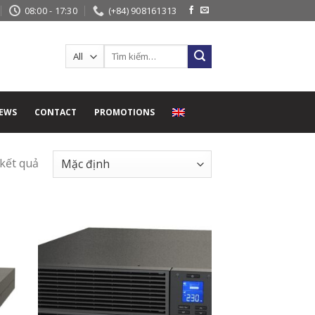
08:00 - 17:30
(+84) 908161313
Search
for:
EWS
CONTACT
PROMOTIONS
 kết quả