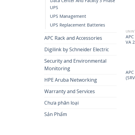
Data Center And Facility 3 Phase
UPS
UPS Management
UPS Replacement Batteries
UNIN
APC 
APC Rack and Accessories
VA 2
Digilink by Schneider Electric
Security and Environmental
Monitoring
APC 
(SRV
HPE Aruba Networking
Warranty and Services
Chưa phân loại
Sản Phẩm