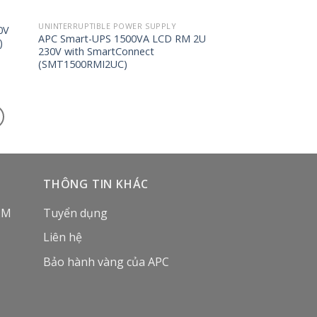
UNINTERRUPTIBLE POWER SUPPLY
0V
APC Smart-UPS 1500VA LCD RM 2U
)
230V with SmartConnect
(SMT1500RMI2UC)
THÔNG TIN KHÁC
CM
Tuyển dụng
Liên hệ
Bảo hành vàng của APC