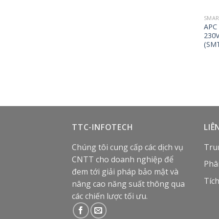
SMAR
APC
230V
(SM
TTC-INFOTECH
LIÊ
Chúng tôi cung cấp các dịch vụ
Tru
CNTT cho doanh nghiệp để
Phâ
đem tới giải pháp bảo mật và
Tíc
nâng cao năng suất thông qua
các chiến lược tối ưu.