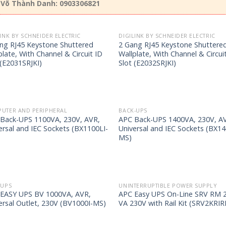
 Võ Thành Danh: 0903306821
LINK BY SCHNEIDER ELECTRIC
DIGILINK BY SCHNEIDER ELECTRIC
ng RJ45 Keystone Shuttered
2 Gang RJ45 Keystone Shuttere
plate, With Channel & Circuit ID
Wallplate, With Channel & Circui
 (E2031SRJKI)
Slot (E2032SRJKI)
UTER AND PERIPHERAL
BACK-UPS
Back-UPS 1100VA, 230V, AVR,
APC Back-UPS 1400VA, 230V, A
ersal and IEC Sockets (BX1100LI-
Universal and IEC Sockets (BX1
MS)
-UPS
UNINTERRUPTIBLE POWER SUPPLY
EASY UPS BV 1000VA, AVR,
APC Easy UPS On-Line SRV RM 
ersal Outlet, 230V (BV1000I-MS)
VA 230V with Rail Kit (SRV2KRIR