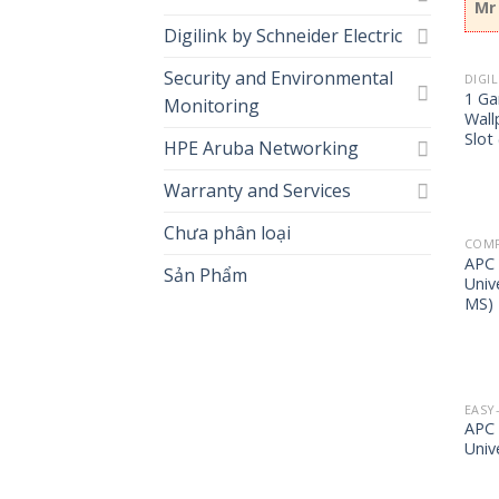
Mr
Digilink by Schneider Electric
Security and Environmental
DIGI
1 Ga
Monitoring
Wall
Slot
HPE Aruba Networking
Warranty and Services
Chưa phân loại
COMP
APC 
Sản Phẩm
Univ
MS)
EASY
APC 
Univ