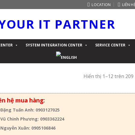
LOCATION
LIÊN H
YOUR IT PARTNER
CENTER
SYSTEM INTEGRATION CENTER
SERVICE CENTER
Hiển thị 1–12 trên 209
ên hệ mua hàng:
 Đặng Tuấn Anh: 0903127025
 Vũ Chinh Phương: 0903362224
 Nguyễn Xuân: 0905106846