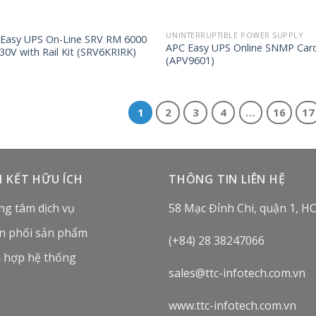
UNINTERRUPTIBLE POWER SUPPLY
Easy UPS On-Line SRV RM 6000
APC Easy UPS Online SNMP Car
30V with Rail Kit (SRV6KRIRK)
(APV9601)
1
2
3
4
…
16
17
N KẾT HỮU ÍCH
THÔNG TIN LIÊN HỆ
ng tâm dịch vụ
58 Mạc Đỉnh Chi, quận 1, H
n phối sản phẩm
(+84) 28 38247066
h hợp hệ thống
sales@ttc-infotech.com.vn
www.ttc-infotech.com.vn