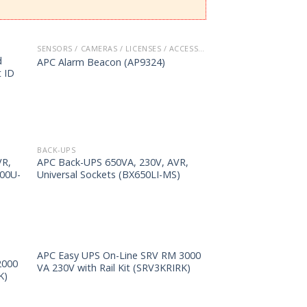
SENSORS / CAMERAS / LICENSES / ACCESSORIES
d
APC Alarm Beacon (AP9324)
t ID
BACK-UPS
VR,
APC Back-UPS 650VA, 230V, AVR,
400U-
Universal Sockets (BX650LI-MS)
APC Easy UPS On-Line SRV RM 3000
2000
VA 230V with Rail Kit (SRV3KRIRK)
K)