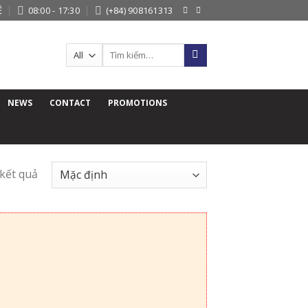
Ệ
08:00 - 17:30
(+84) 908161313
Search
for:
NEWS
CONTACT
PROMOTIONS
 kết quả