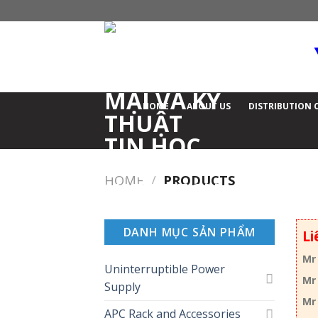
Skip
to
content
HOME
ABOUT US
DISTRIBUTION 
HOME
/
PRODUCTS
DANH MỤC SẢN PHẨM
Li
Mr
Uninterruptible Power
Mr
Supply
Mr
APC Rack and Accessories