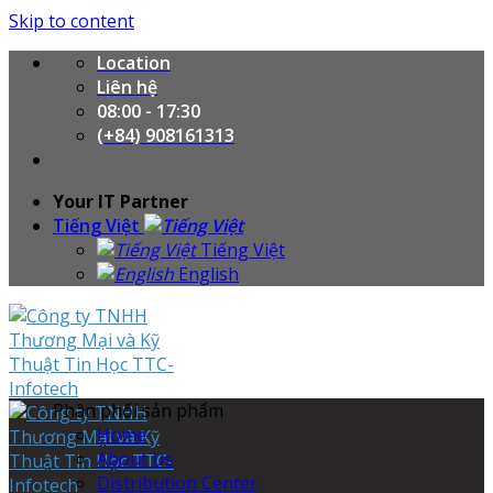
Skip to content
Location
Liên hệ
08:00 - 17:30
(+84) 908161313
Your IT Partner
Tiếng Việt
Tiếng Việt
English
Phân phối sản phẩm
Home
About Us
Distribution Center