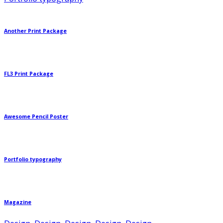
Another Print Package
FL3 Print Package
Awesome Pencil Poster
Portfolio typography
Magazine