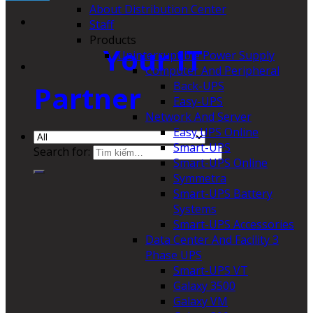
About Distribution Center
Staff
Products
Your IT
Uninterruptible Power Supply
Computer And Peripheral
Back-UPS
Partner
Easy-UPS
Network And Server
Easy UPS Online
Smart-UPS
Search for:
Smart-UPS Online
Symmetra
Smart-UPS Battery
Systems
Smart-UPS Accessories
Data Center And Facility 3
Phase UPS
Smart-UPS VT
Galaxy 3500
Galaxy VM