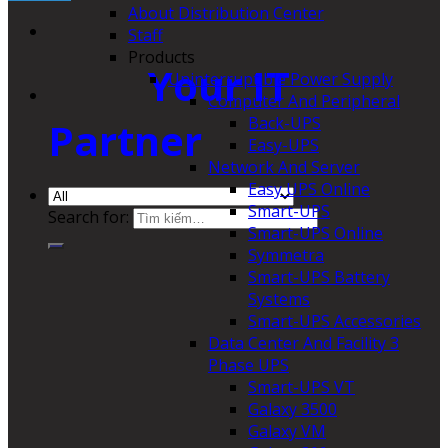
About Distribution Center
Staff
Products
Your IT
Uninterruptible Power Supply
Computer And Peripheral
Back-UPS
Partner
Easy-UPS
Network And Server
Easy UPS Online
Smart-UPS
Search for:
Smart-UPS Online
Symmetra
Smart-UPS Battery
Systems
Smart-UPS Accessories
Data Center And Facility 3
Phase UPS
Smart-UPS VT
Galaxy 3500
Galaxy VM