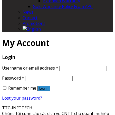
Extended Warranty
Gold Warranty Policy From APC
News
Contact
Promotions
My Account
Login
Username or email address
*
Password
*
Remember me
Log in
Lost your password?
TTC-INFOTECH
Chúng tôi cung cấp các dịch vụ CNTT cho doanh nghiệp