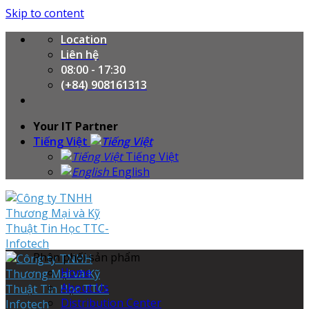
Skip to content
Location
Liên hệ
08:00 - 17:30
(+84) 908161313
Your IT Partner
Tiếng Việt
Tiếng Việt
English
Phân phối sản phẩm
Home
About Us
Distribution Center