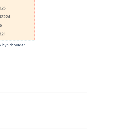
025
62224
6
821
nk by Schneider