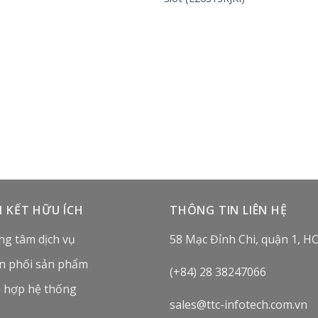
N KẾT HỮU ÍCH
THÔNG TIN LIÊN HỆ
ng tâm dịch vụ
58 Mạc Đỉnh Chi, quận 1, H
n phối sản phẩm
(+84) 28 38247066
h hợp hệ thống
sales@ttc-infotech.com.vn