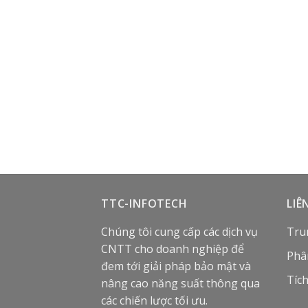
TTC-INFOTECH
LIÊ
Chúng tôi cung cấp các dịch vụ
Tru
CNTT cho doanh nghiệp để
Phâ
đem tới giải pháp bảo mật và
Tíc
nâng cao năng suất thông qua
các chiến lược tối ưu.