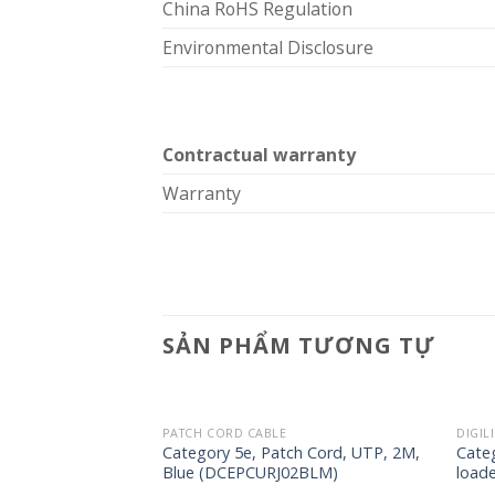
China RoHS Regulation
Environmental Disclosure
Contractual warranty
Warranty
SẢN PHẨM TƯƠNG TỰ
PATCH CORD CABLE
DIGIL
ch Cord, UTP, 1M,
Category 5e, Patch Cord, UTP, 2M,
Cate
1BLM)
Blue (DCEPCURJ02BLM)
load