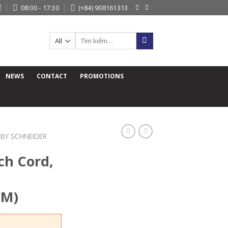
Ệ
08:00 - 17:30
(+84) 908161313
Search
for:
NEWS
CONTACT
PROMOTIONS
K BY SCHNEIDER
ch Cord,
LM)