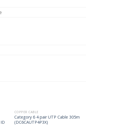
e
COPPER CABLE
Category 6 4 pair UTP Cable 305m
 ID
(DC6CAUTP4P3X)