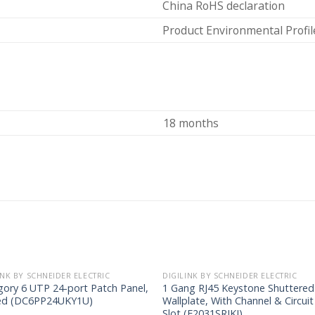
China RoHS declaration
Product Environmental Profil
18 months
INK BY SCHNEIDER ELECTRIC
DIGILINK BY SCHNEIDER ELECTRIC
gory 6 UTP 24-port Patch Panel,
1 Gang RJ45 Keystone Shuttered
ed (DC6PP24UKY1U)
Wallplate, With Channel & Circuit
Slot (E2031SRJKI)