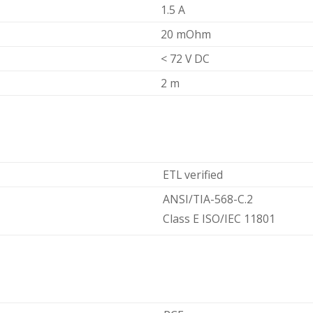
1.5 A
20 mOhm
< 72 V DC
2 m
ETL verified
ANSI/TIA-568-C.2
Class E ISO/IEC 11801