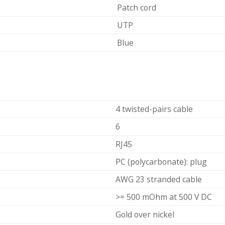
Patch cord
UTP
Blue
4 twisted-pairs cable
6
RJ45
PC (polycarbonate): plug
AWG 23 stranded cable
>= 500 mOhm at 500 V DC
Gold over nickel