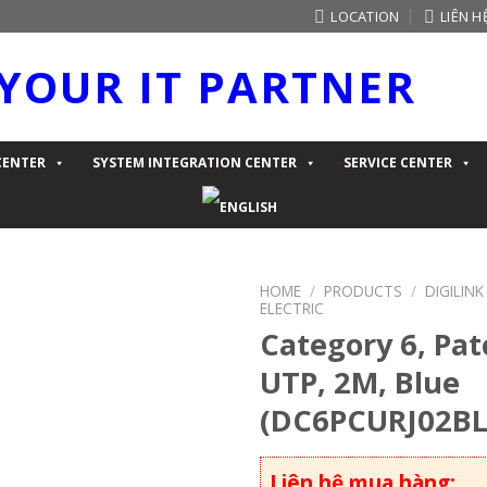
LOCATION
LIÊN H
YOUR IT PARTNER
CENTER
SYSTEM INTEGRATION CENTER
SERVICE CENTER
HOME
/
PRODUCTS
/
DIGILIN
ELECTRIC
Category 6, Pat
UTP, 2M, Blue
(DC6PCURJ02B
Liên hệ mua hàng: