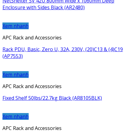
NetShelter SV 42U 800mm Wide x 1060mm Deep
Enclosure with Sides Black (AR2480)
Xem nhanh
APC Rack and Accessories
Rack PDU, Basic, Zero U, 32A, 230V, (20)C13 & (4)C19
(AP7553)
Xem nhanh
APC Rack and Accessories
Fixed Shelf 50lbs/22.7kg Black (AR8105BLK)
Xem nhanh
APC Rack and Accessories