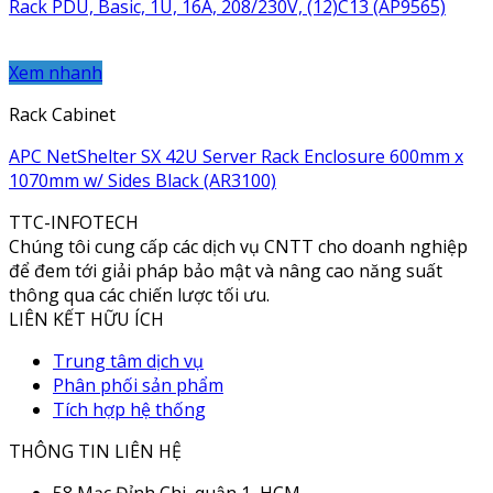
Rack PDU, Basic, 1U, 16A, 208/230V, (12)C13 (AP9565)
Xem nhanh
Rack Cabinet
APC NetShelter SX 42U Server Rack Enclosure 600mm x
1070mm w/ Sides Black (AR3100)
TTC-INFOTECH
Chúng tôi cung cấp các dịch vụ CNTT cho doanh nghiệp
để đem tới giải pháp bảo mật và nâng cao năng suất
thông qua các chiến lược tối ưu.
LIÊN KẾT HỮU ÍCH
Trung tâm dịch vụ
Phân phối sản phẩm
Tích hợp hệ thống
THÔNG TIN LIÊN HỆ