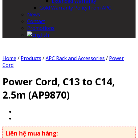
Extended Warranty
Gold Warranty Policy From APC
News
Contact
Promotions
Home
/
Products
/
APC Rack and Accessories
/
Power
Cord
Power Cord, C13 to C14,
2.5m (AP9870)
Liên hệ mua hàng: