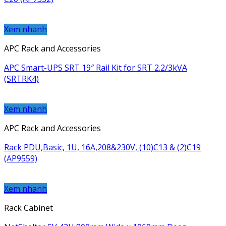
Xem nhanh
APC Rack and Accessories
APC Smart-UPS SRT 19″ Rail Kit for SRT 2.2/3kVA
(SRTRK4)
Xem nhanh
APC Rack and Accessories
Rack PDU,Basic, 1U, 16A,208&230V, (10)C13 & (2)C19
(AP9559)
Xem nhanh
Rack Cabinet