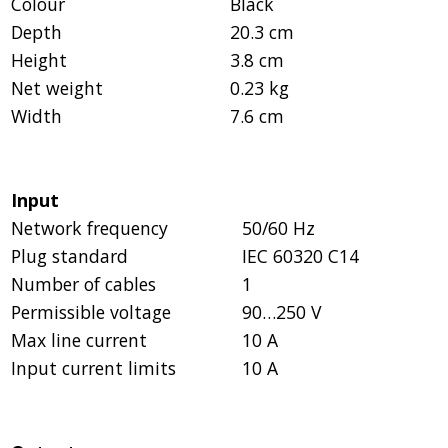
Colour
Black
Depth
20.3 cm
Height
3.8 cm
Net weight
0.23 kg
Width
7.6 cm
Input
Network frequency
50/60 Hz
Plug standard
IEC 60320 C14
Number of cables
1
Permissible voltage
90…250 V
Max line current
10 A
Input current limits
10 A