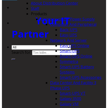
About Distribution Center
Staff
Products
Your IT
Uninterruptible Power Supply
Computer And Peripheral
Back-UPS
Partner
Easy-UPS
Network And Server
Easy UPS Online
Smart-UPS
Search for:
Smart-UPS Online
Symmetra
Smart-UPS Battery
Systems
Smart-UPS Accessories
Data Center And Facility 3
Phase UPS
Smart-UPS VT
Galaxy 3500
Galaxy VM