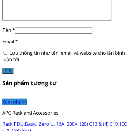
Tên
*
Email
*
Lưu thông tin như tên, email và website cho lần bình
luận tới
Sản phẩm tương tự
Xem nhanh
APC Rack and Accessories
Rack PDU,Basic, Zero U, 16A, 230V, (20) C13 & (4) C19; IEC
C20 (AP7552)