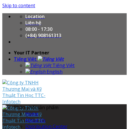
Skip to content
Location
Liên hệ
08:00 - 17:30
(+84) 908161313
Your IT Partner
Tiếng Việt
Tiếng Việt
English
Phân phối sản phẩm
Home
About Us
Distribution Center