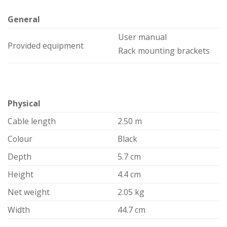
General
User manual
Provided equipment
Rack mounting brackets
Physical
Cable length
2.50 m
Colour
Black
Depth
5.7 cm
Height
4.4 cm
Net weight
2.05 kg
Width
44.7 cm