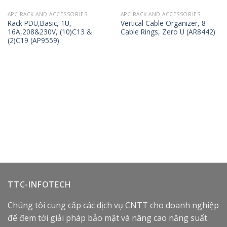
APC RACK AND ACCESSORIES
APC RACK AND ACCESSORIES
Rack PDU,Basic, 1U,
Vertical Cable Organizer, 8
16A,208&230V, (10)C13 &
Cable Rings, Zero U (AR8442)
(2)C19 (AP9559)
TTC-INFOTECH
Chúng tôi cung cấp các dịch vụ CNTT cho doanh nghiệp
để đem tới giải pháp bảo mật và nâng cao năng suất