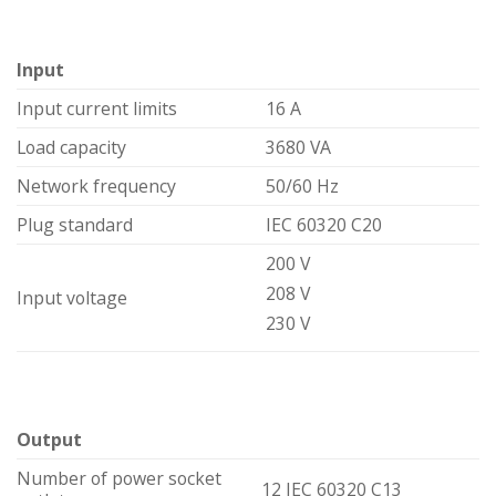
Input
Input current limits
16 A
Load capacity
3680 VA
Network frequency
50/60 Hz
Plug standard
IEC 60320 C20
200 V
208 V
Input voltage
230 V
Output
Number of power socket
12 IEC 60320 C13