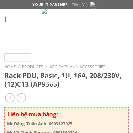
Skip
Tiếng Việt
YOUR IT PARTNER
to
content
HOME
/
PRODUCTS
/
APC RACK AND ACCESSORIES
Rack PDU, Basic, 1U, 16A, 208/230V,
(12)C13 (AP9565)
Liên hệ mua hàng:
Mr Đặng Tuấn Anh: 0903127025
Mr Vũ Chinh Phương: 0903362224