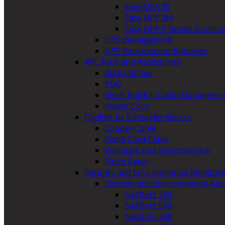
Easy UPS 3S
Easy UPS 3M
Easy UPS 3-Series Accesso
UPS Management
UPS Replacement Batteries
APC Rack and Accessories
Rack Cabinet
PDU
Shelf, Rail Kit, Cable Manageme
Power Cord
Digilink by Schneider Electric
Copper Cable
Patch Cord Cable
Wallplate And Keystone Jack
Patch Panel
Security and Environmental Monitori
Security and Environmental App
NetBotz 750
NetBotz 500
NetBotz 400