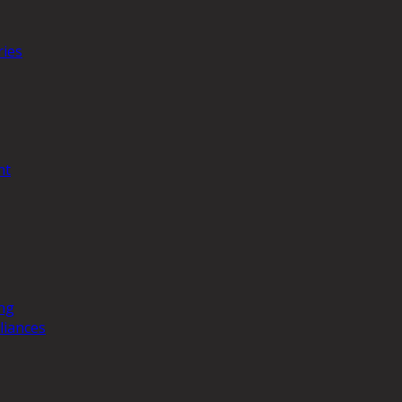
ries
nt
ng
liances