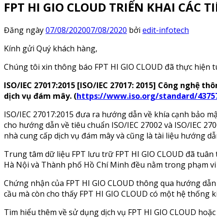
FPT HI GIO CLOUD TRIỂN KHAI CÁC T
Đăng ngày
07/08/2020
07/08/2020
bởi
edit-infotech
Kính gửi Quý khách hàng,
Chúng tôi xin thông báo FPT HI GIO CLOUD đã thực hiện tu
ISO/IEC 27017:2015 [ISO/IEC 27017: 2015] Công nghệ th
dịch vụ đám mây. (
https://www.iso.org/standard/4375
ISO/IEC 27017:2015 đưa ra hướng dẫn về khía cạnh bảo mật
cho hướng dẫn về tiêu chuẩn ISO/IEC 27002 và ISO/IEC 270
nhà cung cấp dịch vụ đám mây và cũng là tài liệu hướng d
Trung tâm dữ liệu FPT lưu trữ FPT HI GIO CLOUD đã tuân t
Hà Nội và Thành phố Hồ Chí Minh đều nằm trong phạm vi t
Chứng nhận của FPT HI GIO CLOUD thông qua hướng dẫn IS
cầu mà còn cho thấy FPT HI GIO CLOUD có một hệ thống ki
Tìm hiểu thêm về sử dụng dịch vụ FPT HI GIO CLOUD hoặc q