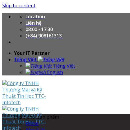
Skip to content
Location
Liên hệ
08:00 - 17:30
(+84) 908161313
Your IT Partner
Tiếng Việt
Tiếng Việt
English
Phân phối sản phẩm
Home
About Us