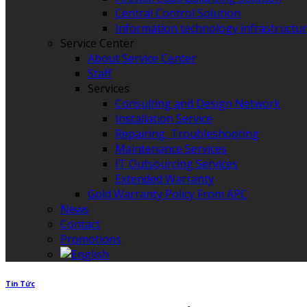
Central Control Solution
Information technology infrastructur
Service Center
About Service Center
Staff
Services
Consulting and Design Network
Installation Service
Repairing, Troubleshooting
Maintenance Services
IT Outsourcing Services
Extended Warranty
Gold Warranty Policy From APC
News
Contact
Promotions
Tin Tức