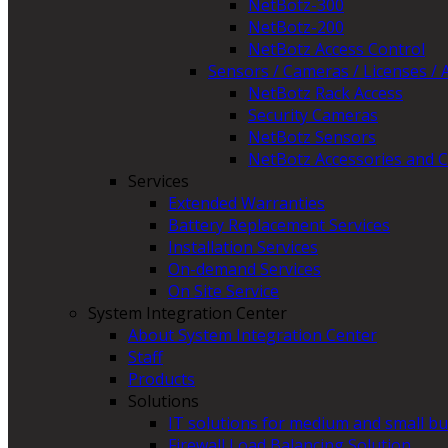
NetBotz-300
NetBotz-200
NetBotz Access Control
Sensors / Cameras / Licenses / 
NetBotz Rack Access
Security Cameras
NetBotz Sensors
NetBotz Accessories and C
Services
Extended Warranties
Battery Replacement Services
Installation Services
On-demand Services
On Site Service
System Integration Center
About System Integration Center
Staff
Products
Solutions
IT solutions for medium and small b
Firewall Load Balancing Solution