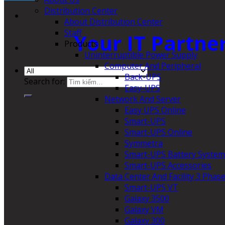
Distribution Center
About Distribution Center
Staff
Your IT Partne
Products
Uninterruptible Power Supply
Computer And Peripheral
Back-UPS
Search for:
Easy-UPS
Network And Server
Easy UPS Online
Smart-UPS
Smart-UPS Online
Symmetra
Smart-UPS Battery System
Smart-UPS Accessories
Data Center And Facility 3 Phas
Smart-UPS VT
Galaxy 3500
Galaxy VM
Galaxy 300