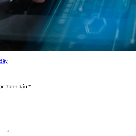
 đây
.
ược đánh dấu
*