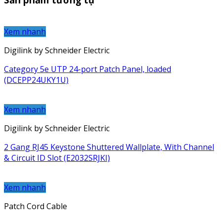
Xem nhanh
Digilink by Schneider Electric
Category 5e UTP 24-port Patch Panel, loaded
(DCEPP24UKY1U)
Xem nhanh
Digilink by Schneider Electric
2 Gang RJ45 Keystone Shuttered Wallplate, With Channel
& Circuit ID Slot (E2032SRJKI)
Xem nhanh
Patch Cord Cable