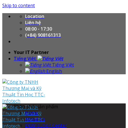
Skip to content
Location
Liên hệ
08:00 - 17:30
(+84) 908161313
Your IT Partner
Tiếng Việt
Tiếng Việt
English
Phân phối sản phẩm
Home
About Us
Distribution Center