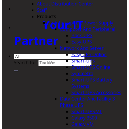
About Distribution Center
Staff
Products
Your IT
Uninterruptible Power Supply
Computer And Peripheral
Back-UPS
Partner
Easy-UPS
Network And Server
Easy UPS Online
Smart-UPS
Search for:
Smart-UPS Online
Symmetra
Smart-UPS Battery
Systems
Smart-UPS Accessories
Data Center And Facility 3
Phase UPS
Smart-UPS VT
Galaxy 3500
Galaxy VM