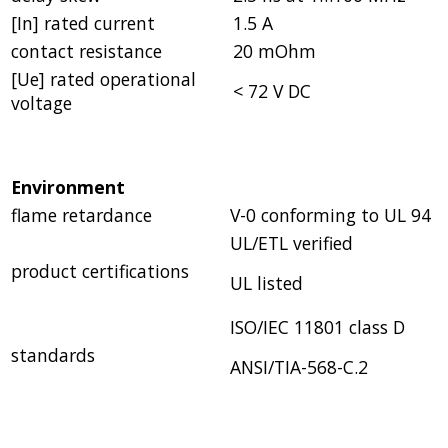
[In] rated current
1.5 A
contact resistance
20 mOhm
[Ue] rated operational
< 72 V DC
voltage
Environment
flame retardance
V-0 conforming to UL 94
UL/ETL verified
product certifications
UL listed
ISO/IEC 11801 class D
standards
ANSI/TIA-568-C.2