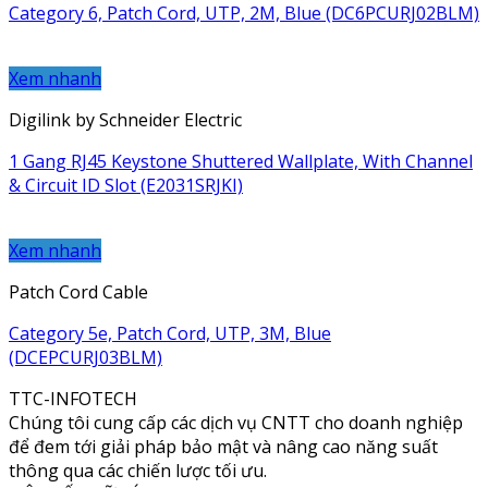
Category 6, Patch Cord, UTP, 2M, Blue (DC6PCURJ02BLM)
Xem nhanh
Digilink by Schneider Electric
1 Gang RJ45 Keystone Shuttered Wallplate, With Channel
& Circuit ID Slot (E2031SRJKI)
Xem nhanh
Patch Cord Cable
Category 5e, Patch Cord, UTP, 3M, Blue
(DCEPCURJ03BLM)
TTC-INFOTECH
Chúng tôi cung cấp các dịch vụ CNTT cho doanh nghiệp
để đem tới giải pháp bảo mật và nâng cao năng suất
thông qua các chiến lược tối ưu.