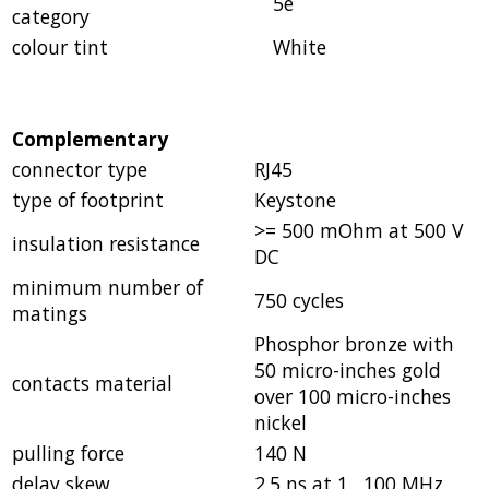
5e
category
colour tint
White
Complementary
connector type
RJ45
type of footprint
Keystone
>= 500 mOhm at 500 V
insulation resistance
DC
minimum number of
750 cycles
matings
Phosphor bronze with
50 micro-inches gold
contacts material
over 100 micro-inches
nickel
pulling force
140 N
delay skew
2.5 ns at 1…100 MHz