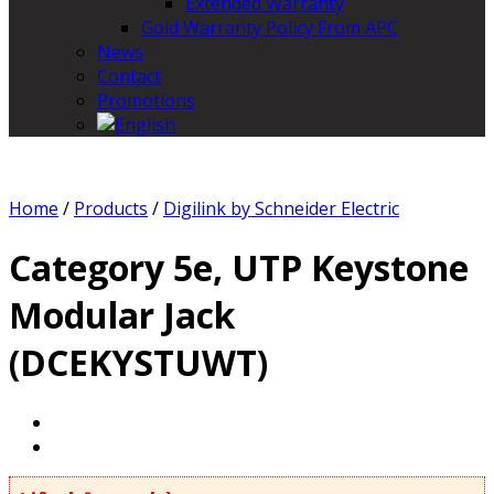
Extended Warranty
Gold Warranty Policy From APC
News
Contact
Promotions
Home
/
Products
/
Digilink by Schneider Electric
Category 5e, UTP Keystone
Modular Jack
(DCEKYSTUWT)