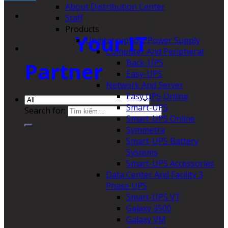
About Distribution Center
Staff
Products
Your IT
Uninterruptible Power Supply
Computer And Peripheral
Back-UPS
Partner
Easy-UPS
Network And Server
Easy UPS Online
Smart-UPS
Search for:
Smart-UPS Online
Symmetra
Smart-UPS Battery
Systems
Smart-UPS Accessories
Data Center And Facility 3
Phase UPS
Smart-UPS VT
Galaxy 3500
Galaxy VM