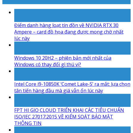
07
Th8
Điểm danh hàng loạt tin đồn về NVIDIA RTX 30
Ampere – card đồ họa đang được mong chờ nhất
lúc này
07
Th8
Windows 10 20H2 – phiên bản mới nhất của
Windows có thay đổi gì thú vị?
07
Th8
Intel Core i9-10850K ‘Comet Lake-S’ ra mắt: lựa chọn
tân tiến hàng đầu mà giá vẫn ổn lúc này
07
Th8
FPT HI GIO CLOUD TRIỂN KHAI CÁC TIÊU CHUẨN
ISO/IEC 27017:2015 VỀ KIỂM SOÁT BẢO MẬT
THÔNG TIN
07