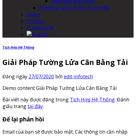
Extended Warranty
Gold Warranty Policy From APC
News
Contact
Promotions
Tích Hợp Hệ Thống
Giải Pháp Tường Lửa Cân Bằng Tải
Đăng ngày
27/07/2020
bởi
edit-infotech
Demo content Giải Pháp Tường Lửa Cân Bằng Tải
Bài viết này được đăng trong
Tích Hợp Hệ Thống
. Đánh
giấu trang
tại đây
.
Để lại phản hồi
Email của bạn sẽ được bảo mật.
Các thông tin cần nhập