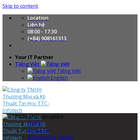
Skip to content
Location
Liên hệ
08:00 - 17:30
(+84) 908161313
Your IT Partner
Tiếng Việt
Tiếng Việt
English
Phân phối sản phẩm
Home
About Us
Distribution Center