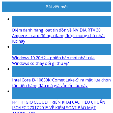
Bài viết mới
07
Th8
Điểm danh hàng loạt tin đồn về NVIDIA RTX 30
Ampere – card đồ họa đang được mong chờ nhất
lúc này
07
Th8
Windows 10 20H2 – phiên bản mới nhất của
Windows có thay đổi gì thú vị?
07
Th8
Intel Core i9-10850K ‘Comet Lake-S’ ra mắt: lựa chọn
tân tiến hàng đầu mà giá vẫn ổn lúc này
07
Th8
FPT HI GIO CLOUD TRIỂN KHAI CÁC TIÊU CHUẨN
ISO/IEC 27017:2015 VỀ KIỂM SOÁT BẢO MẬT