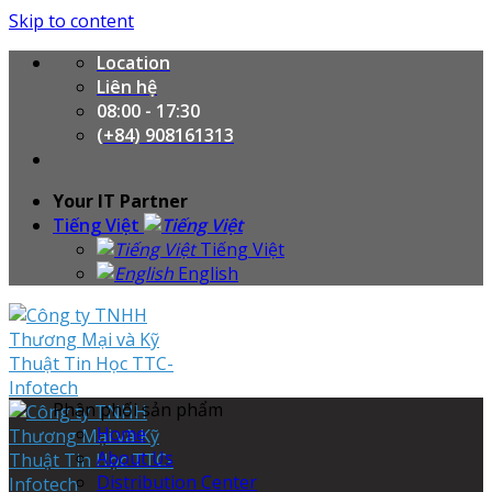
Skip to content
Location
Liên hệ
08:00 - 17:30
(+84) 908161313
Your IT Partner
Tiếng Việt
Tiếng Việt
English
Phân phối sản phẩm
Home
About Us
Distribution Center