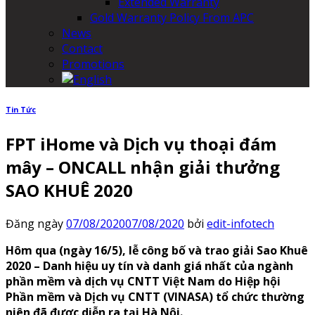
Extended Warranty
Gold Warranty Policy From APC
News
Contact
Promotions
Tin Tức
FPT iHome và Dịch vụ thoại đám
mây – ONCALL nhận giải thưởng
SAO KHUÊ 2020
Đăng ngày
07/08/2020
07/08/2020
bởi
edit-infotech
Hôm qua (ngày 16/5), lễ công bố và trao giải Sao Khuê
2020 – Danh hiệu uy tín và danh giá nhất của ngành
phần mềm và dịch vụ CNTT Việt Nam do Hiệp hội
Phần mềm và Dịch vụ CNTT (VINASA) tổ chức thường
niên đã được diễn ra tại Hà Nội.