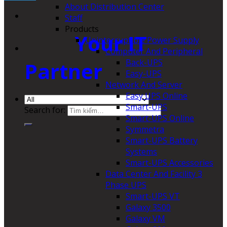
About Distribution Center
Staff
Products
Your IT
Uninterruptible Power Supply
Computer And Peripheral
Back-UPS
Partner
Easy-UPS
Network And Server
Easy UPS Online
Smart-UPS
Search for:
Smart-UPS Online
Symmetra
Smart-UPS Battery
Systems
Smart-UPS Accessories
Data Center And Facility 3
Phase UPS
Smart-UPS VT
Galaxy 3500
Galaxy VM