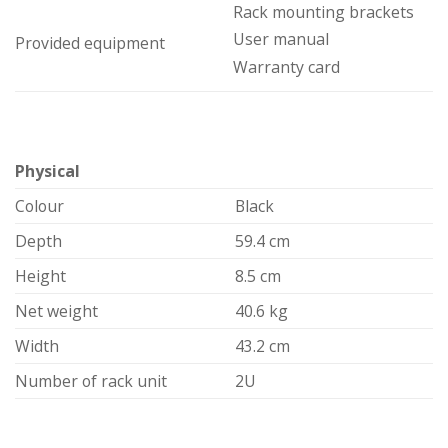
Rack mounting brackets
User manual
Provided equipment
Warranty card
Physical
Colour
Black
Depth
59.4 cm
Height
8.5 cm
Net weight
40.6 kg
Width
43.2 cm
Number of rack unit
2U